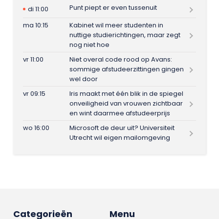
Punt piept er even tussenuit
di 11:00
ma 10:15
Kabinet wil meer studenten in
nuttige studierichtingen, maar zegt
nog niet hoe
vr 11:00
Niet overal code rood op Avans:
sommige afstudeerzittingen gingen
wel door
vr 09:15
Iris maakt met één blik in de spiegel
onveiligheid van vrouwen zichtbaar
en wint daarmee afstudeerprijs
wo 16:00
Microsoft de deur uit? Universiteit
Utrecht wil eigen mailomgeving
Categorieën
Menu