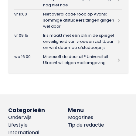
nog niet hoe
vr 11:00
Niet overal code rood op Avans:
sommige afstudeerzittingen gingen
wel door
vr 09:15
Iris maakt met één blik in de spiegel
onveiligheid van vrouwen zichtbaar
en wint daarmee afstudeerprijs
wo 16:00
Microsoft de deur uit? Universiteit
Utrecht wil eigen mailomgeving
Categorieën
Menu
Onderwijs
Magazines
Lifestyle
Tip de redactie
International