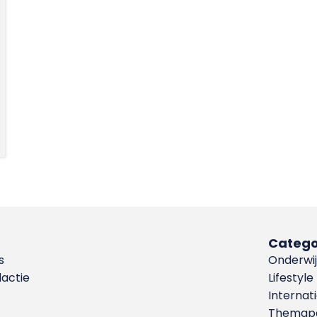
Catego
s
Onderwij
dactie
Lifestyle
Internat
Themapa