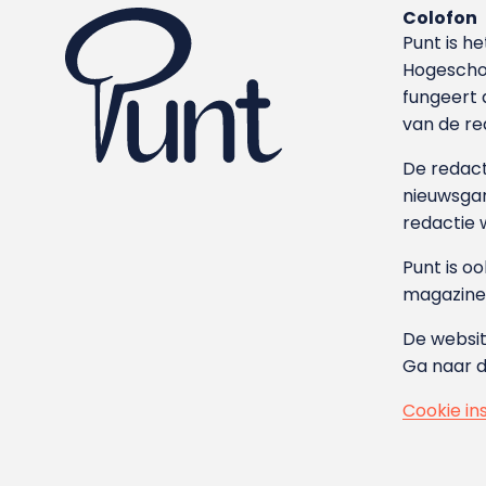
Colofon
Punt is h
Hoge­sch
fungeert 
van de re
De redacti
nieuwsgar
redactie 
Punt is o
magazine
De websit
Ga naar 
Cookie in