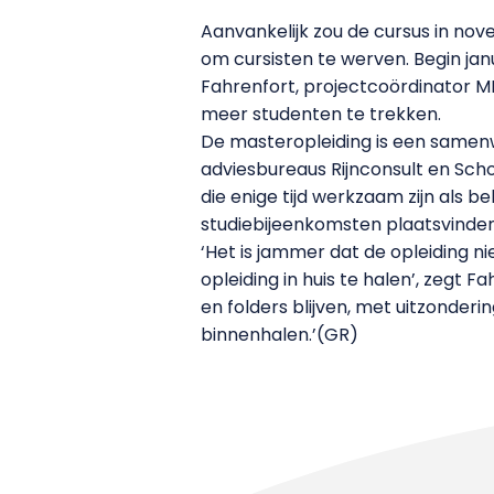
Aanvankelijk zou de cursus in no
om cursisten te werven. Begin janu
Fahrenfort, projectcoördinator MP
meer studenten te trekken.
De masteropleiding is een samen
adviesbureaus Rijnconsult en Scho
die enige tijd werkzaam zijn als b
studiebijeenkomsten plaatsvinden
‘Het is jammer dat de opleiding n
opleiding in huis te halen’, zegt 
en folders blijven, met uitzonder
binnenhalen.’(GR)