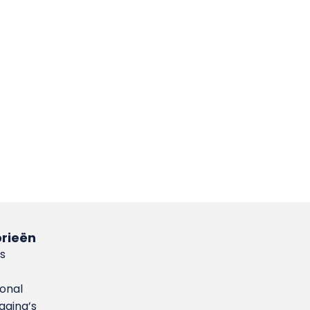
rieën
s
ional
gina’s