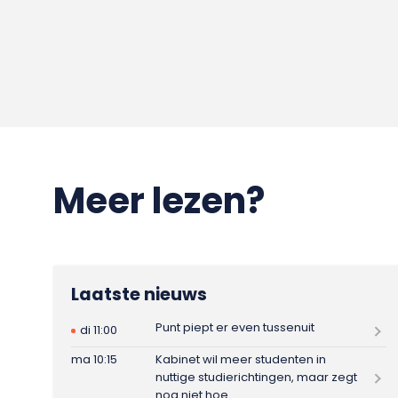
Meer lezen?
Laatste nieuws
Punt piept er even tussenuit
di 11:00
ma 10:15
Kabinet wil meer studenten in
nuttige studierichtingen, maar zegt
nog niet hoe