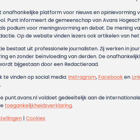
et onafhankelijke platform voor nieuws en opinievormin
ool. Punt informeert de gemeenschap van Avans Hogesch
als podium voor meningsvorming en debat. De mening van 
dactie. Op de website vinden lezers ook artikelen van he
e bestaat uit professionele journalisten. Zij werken in jour
ing en zonder beïnvloeding van derden. De onafhankelijk
wordt bijgestaan door een Redactieraad.
ok te vinden op social media:
Instragram
,
Facebook
en
Lin
.
e punt.avans.nl voldoet gedeeltelijk aan de internationale
de
toegankelijkheidsverklaring
.
stellingen
|
Cookies