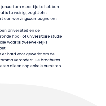
 januari om meer tijd te hebben
t is te weinig’, zegt John
 start een wervingscampagne om
n Universiteit en de
ronde hbo- of universitaire studie
udie waarbij tweewekelijks
eit.
we er hard voor gewerkt om de
programma verandert. De brochures
oeten alleen nog enkele cursisten