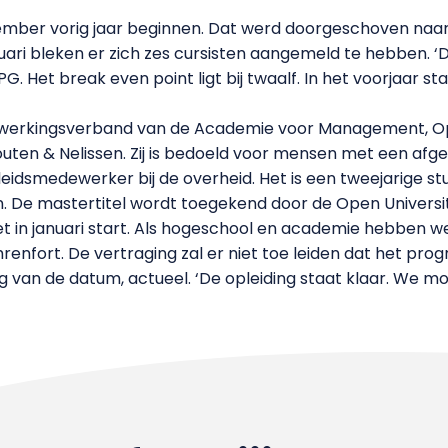
vember vorig jaar beginnen. Dat werd doorgeschoven naar
ari bleken er zich zes cursisten aangemeld te hebben. ‘Da
G. Het break even point ligt bij twaalf. In het voorjaar
werkingsverband van de Academie voor Management, Ope
uten & Nelissen. Zij is bedoeld voor mensen met een afge
eleidsmedewerker bij de overheid. Het is een tweejarige st
. De mastertitel wordt toegekend door de Open Universit
iet in januari start. Als hogeschool en academie hebben 
Fahrenfort. De vertraging zal er niet toe leiden dat het 
ing van de datum, actueel. ‘De opleiding staat klaar. We m