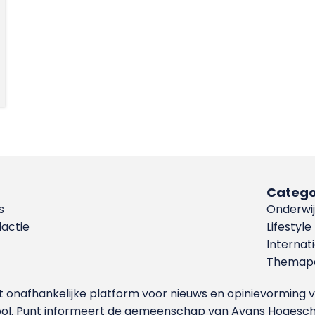
Catego
s
Onderwij
dactie
Lifestyle
Internat
Themapa
et onafhankelijke platform voor nieuws en opinievormin
ool. Punt informeert de gemeenschap van Avans Hogesch