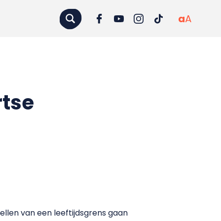
a
A
rtse
ellen van een leeftijdsgrens gaan