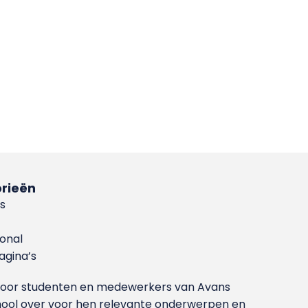
rieën
s
ional
gina’s
g voor studenten en medewerkers van Avans
ool over voor hen relevante onderwerpen en