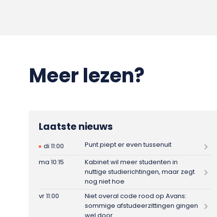
Meer lezen?
Laatste nieuws
Punt piept er even tussenuit
di 11:00
ma 10:15
Kabinet wil meer studenten in
nuttige studierichtingen, maar zegt
nog niet hoe
vr 11:00
Niet overal code rood op Avans:
sommige afstudeerzittingen gingen
wel door