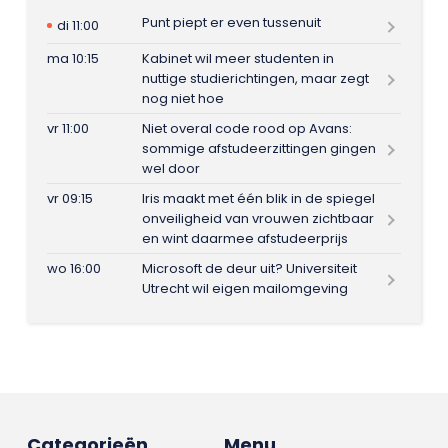
Punt piept er even tussenuit
di 11:00
ma 10:15
Kabinet wil meer studenten in
nuttige studierichtingen, maar zegt
nog niet hoe
vr 11:00
Niet overal code rood op Avans:
sommige afstudeerzittingen gingen
wel door
vr 09:15
Iris maakt met één blik in de spiegel
onveiligheid van vrouwen zichtbaar
en wint daarmee afstudeerprijs
wo 16:00
Microsoft de deur uit? Universiteit
Utrecht wil eigen mailomgeving
Categorieën
Menu