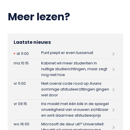
Meer lezen?
Laatste nieuws
Punt piept er even tussenuit
di 11:00
ma 10:15
Kabinet wil meer studenten in
nuttige studierichtingen, maar zegt
nog niet hoe
vr 11:00
Niet overal code rood op Avans:
sommige afstudeerzittingen gingen
wel door
vr 09:15
Iris maakt met één blik in de spiegel
onveiligheid van vrouwen zichtbaar
en wint daarmee afstudeerprijs
wo 16:00
Microsoft de deur uit? Universiteit
Utrecht wil eigen mailomgeving