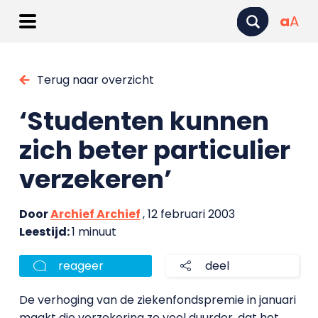
a
A
Terug naar overzicht
‘Studenten kunnen
zich beter particulier
verzekeren’
Door
Archief Archief
, 12 februari 2003
Leestijd:
1 minuut
reageer
deel
De verhoging van de ziekenfondspremie in januari
maakt die verzekering zo veel duurder, dat het