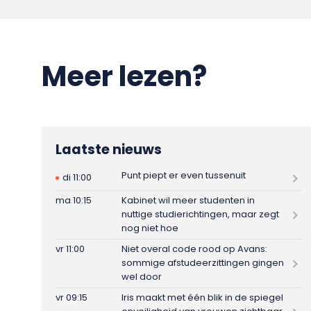
Meer lezen?
Laatste nieuws
Punt piept er even tussenuit
di 11:00
ma 10:15
Kabinet wil meer studenten in
nuttige studierichtingen, maar zegt
nog niet hoe
vr 11:00
Niet overal code rood op Avans:
sommige afstudeerzittingen gingen
wel door
vr 09:15
Iris maakt met één blik in de spiegel