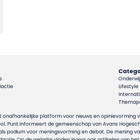
Catego
s
Onderwij
dactie
Lifestyle
Internat
Themapa
et onafhankelijke platform voor nieuws en opinievormin
ool. Punt informeert de gemeenschap van Avans Hogesch
als podium voor meningsvorming en debat. De mening van 
dactie. Op de website vinden lezers ook artikelen van he