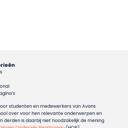
rieën
s
ional
gina’s
g voor studenten en medewerkers van Avans
ool over voor hen relevante onderwerpen en
derden is daarbij niet noodzakelijk de mening
t
Hoger Onderwijs Persbureau
(HOP).