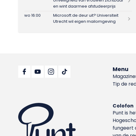
onveiligheid van vrouwen zichtbaar
en wint daarmee afstudeerprijs
wo 16:00
Microsoft de deur uit? Universiteit
Utrecht wil eigen mailomgeving
Menu
Magazine
Tip de re
Colofon
Punt is h
Hoge­sch
fungeert 
van de re