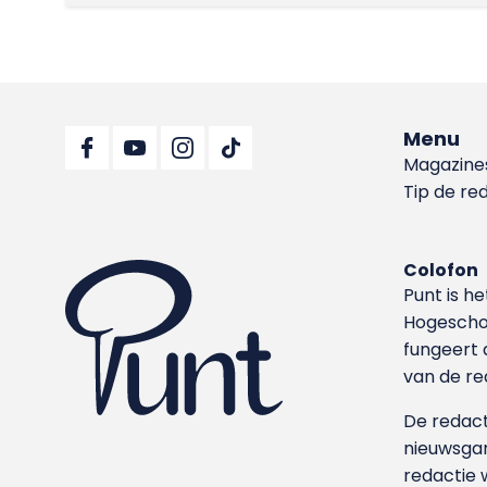
Menu
Magazine
Tip de re
Colofon
Punt is h
Hoge­sch
fungeert 
van de re
De redacti
nieuwsgar
redactie 