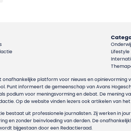
Catego
s
Onderwij
dactie
Lifestyle
Internat
Themapa
et onafhankelijke platform voor nieuws en opinievormin
ool. Punt informeert de gemeenschap van Avans Hogesch
als podium voor meningsvorming en debat. De mening van 
dactie. Op de website vinden lezers ook artikelen van he
e bestaat uit professionele journalisten. Zij werken in jour
ing en zonder beïnvloeding van derden. De onafhankelijk
wordt bijgestaan door een Redactieraad.