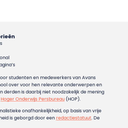
rieën
s
ional
gina’s
g voor studenten en medewerkers van Avans
ool over voor hen relevante onderwerpen en
derden is daarbij niet noodzakelijk de mening
t
Hoger Onderwijs Persbureau
(HOP).
nalistieke onafhankelijkheid, op basis van vrije
heid is geborgd door een
redactiestatuut
. De