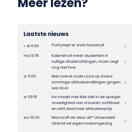
Meer lezen?
Laatste nieuws
Punt piept er even tussenuit
di 11:00
ma 10:15
Kabinet wil meer studenten in
nuttige studierichtingen, maar zegt
nog niet hoe
vr 11:00
Niet overal code rood op Avans:
sommige afstudeerzittingen gingen
wel door
vr 09:15
Iris maakt met één blik in de spiegel
onveiligheid van vrouwen zichtbaar
en wint daarmee afstudeerprijs
wo 16:00
Microsoft de deur uit? Universiteit
Utrecht wil eigen mailomgeving