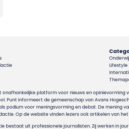
Catego
s
Onderwij
dactie
Lifestyle
Internat
Themapa
et onafhankelijke platform voor nieuws en opinievormin
ool. Punt informeert de gemeenschap van Avans Hogesch
als podium voor meningsvorming en debat. De mening van 
dactie. Op de website vinden lezers ook artikelen van he
e bestaat uit professionele journalisten. Zij werken in jour