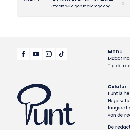
wo 16:00
Microsoft de deur uit? Universiteit
Utrecht wil eigen mailomgeving
Menu
Magazine
Tip de re
Colofon
Punt is h
Hoge­sch
fungeert 
van de re
De redacti