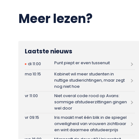
Meer lezen?
Laatste nieuws
Punt piept er even tussenuit
di 11:00
ma 10:15
Kabinet wil meer studenten in
nuttige studierichtingen, maar zegt
nog niet hoe
vr 11:00
Niet overal code rood op Avans:
sommige afstudeerzittingen gingen
wel door
vr 09:15
Iris maakt met één blik in de spiegel
onveiligheid van vrouwen zichtbaar
en wint daarmee afstudeerprijs