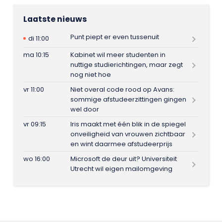
Laatste nieuws
Punt piept er even tussenuit
di 11:00
ma 10:15
Kabinet wil meer studenten in
nuttige studierichtingen, maar zegt
nog niet hoe
vr 11:00
Niet overal code rood op Avans:
sommige afstudeerzittingen gingen
wel door
vr 09:15
Iris maakt met één blik in de spiegel
onveiligheid van vrouwen zichtbaar
en wint daarmee afstudeerprijs
wo 16:00
Microsoft de deur uit? Universiteit
Utrecht wil eigen mailomgeving