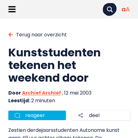
a
A
Terug naar overzicht
Kunststudenten
tekenen het
weekend door
Door
Archief Archief
, 12 mei 2003
Leestijd:
2 minuten
reageer
deel
Zestien derdejaarsstudenten Autonome kunst
gaan 49 uur achter elkaar tekenen. De