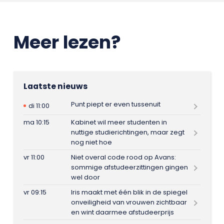
Meer lezen?
Laatste nieuws
Punt piept er even tussenuit
di 11:00
ma 10:15
Kabinet wil meer studenten in
nuttige studierichtingen, maar zegt
nog niet hoe
vr 11:00
Niet overal code rood op Avans:
sommige afstudeerzittingen gingen
wel door
vr 09:15
Iris maakt met één blik in de spiegel
onveiligheid van vrouwen zichtbaar
en wint daarmee afstudeerprijs