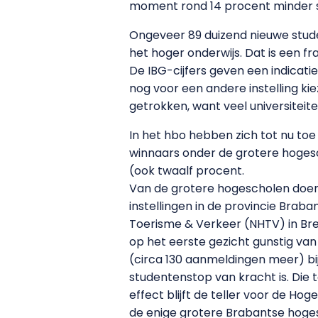
moment rond 14 procent minder s
Ongeveer 89 duizend nieuwe stude
het hoger onderwijs. Dat is een fr
De IBG-cijfers geven een indicat
nog voor een andere instelling kie
getrokken, want veel universiteit
In het hbo hebben zich tot nu to
winnaars onder de grotere hogesc
(ook twaalf procent.
Van de grotere hogescholen doen
instellingen in de provincie Brab
Toerisme & Verkeer (NHTV) in Bre
op het eerste gezicht gunstig va
(circa 130 aanmeldingen meer) bi
studentenstop van kracht is. Die t
effect blijft de teller voor de 
de enige grotere Brabantse hoges