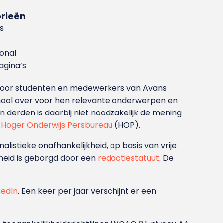
rieën
s
ional
gina’s
g voor studenten en medewerkers van Avans
ool over voor hen relevante onderwerpen en
derden is daarbij niet noodzakelijk de mening
t
Hoger Onderwijs Persbureau
(HOP).
nalistieke onafhankelijkheid, op basis van vrije
heid is geborgd door een
redactiestatuut
. De
kedIn
. Een keer per jaar verschijnt er een