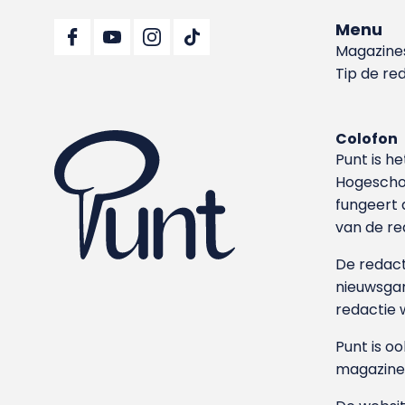
Menu
Magazine
Tip de re
Colofon
Punt is h
Hoge­sch
fungeert 
van de re
De redacti
nieuwsgar
redactie 
Punt is o
magazine