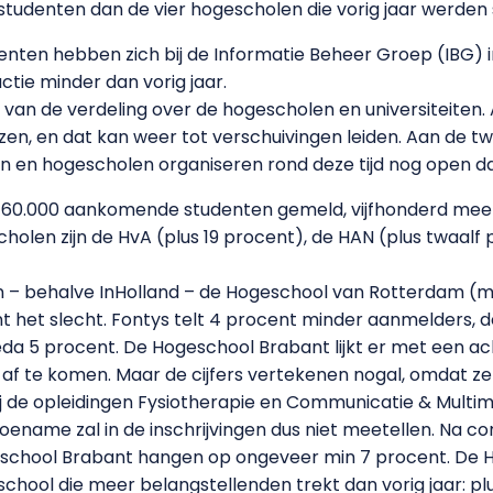
tudenten dan de vier hogescholen die vorig jaar werde
nten hebben zich bij de Informatie Beheer Groep (IBG) i
actie minder dan vorig jaar.
ie van de verdeling over de hogescholen en universiteit
zen, en dat kan weer tot verschuivingen leiden. Aan de tw
en en hogescholen organiseren rond deze tijd nog open da
e 60.000 aankomende studenten gemeld, vijfhonderd meer 
holen zijn de HvA (plus 19 procent), de HAN (plus twaal
 – behalve InHolland – de Hogeschool van Rotterdam (m
ant het slecht. Fontys telt 4 procent minder aanmelders,
da 5 procent. De Hogeschool Brabant lijkt er met een ac
n af te komen. Maar de cijfers vertekenen nogal, omdat z
j de opleidingen Fysiotherapie en Communicatie & Multi
oename zal in de inschrijvingen dus niet meetellen. Na cor
Hogeschool Brabant hangen op ongeveer min 7 procent. De
chool die meer belangstellenden trekt dan vorig jaar: pl