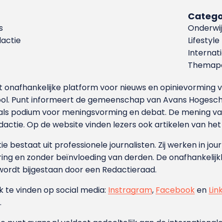
Catego
s
Onderwij
dactie
Lifestyle
Internat
Themapa
et onafhankelijke platform voor nieuws en opinievormin
ool. Punt informeert de gemeenschap van Avans Hogesch
als podium voor meningsvorming en debat. De mening van 
dactie. Op de website vinden lezers ook artikelen van he
e bestaat uit professionele journalisten. Zij werken in jour
ing en zonder beïnvloeding van derden. De onafhankelijk
wordt bijgestaan door een Redactieraad.
ok te vinden op social media:
Instragram
,
Facebook
en
Lin
.