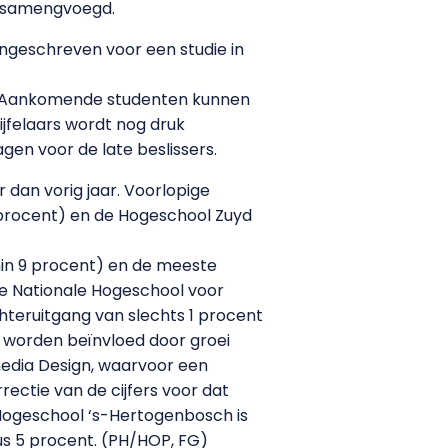
n samengvoegd.
ngeschreven voor een studie in
en. Aankomende studenten kunnen
ijfelaars wordt nog druk
gen voor de late beslissers.
dan vorig jaar. Voorlopige
f procent) en de Hogeschool Zuyd
in 9 procent) en de meeste
 de Nationale Hogeschool voor
hteruitgang van slechts 1 procent
e worden beïnvloed door groei
media Design, waarvoor een
rectie van de cijfers voor dat
 Hogeschool ‘s-Hertogenbosch is
us 5 procent. (PH/HOP, FG)