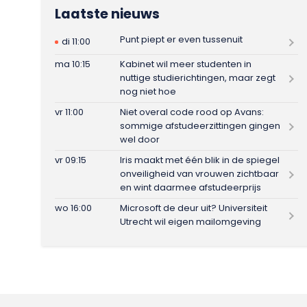
Laatste nieuws
Punt piept er even tussenuit
di 11:00
ma 10:15
Kabinet wil meer studenten in
nuttige studierichtingen, maar zegt
nog niet hoe
vr 11:00
Niet overal code rood op Avans:
sommige afstudeerzittingen gingen
wel door
vr 09:15
Iris maakt met één blik in de spiegel
onveiligheid van vrouwen zichtbaar
en wint daarmee afstudeerprijs
wo 16:00
Microsoft de deur uit? Universiteit
Utrecht wil eigen mailomgeving