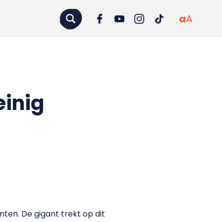
a
A
einig
ten. De gigant trekt op dit