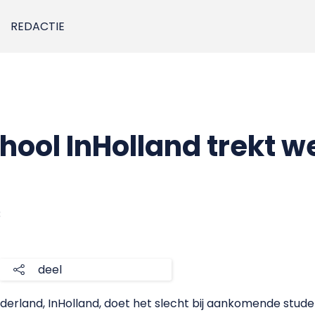
REDACTIE
ol InHolland trekt w
3
deel
derland, InHolland, doet het slecht bij aankomende studen