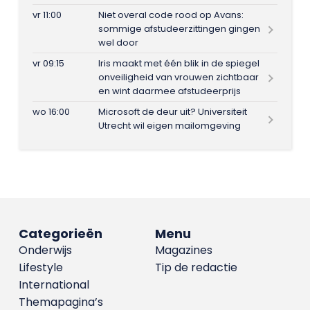
vr 11:00
Niet overal code rood op Avans:
sommige afstudeerzittingen gingen
wel door
vr 09:15
Iris maakt met één blik in de spiegel
onveiligheid van vrouwen zichtbaar
en wint daarmee afstudeerprijs
wo 16:00
Microsoft de deur uit? Universiteit
Utrecht wil eigen mailomgeving
Categorieën
Menu
Onderwijs
Magazines
Lifestyle
Tip de redactie
International
Themapagina’s