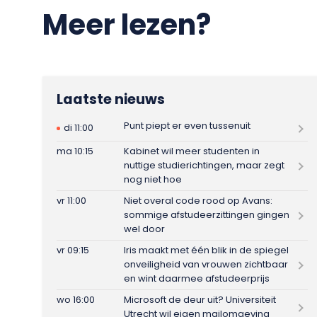
Meer lezen?
Laatste nieuws
Punt piept er even tussenuit
di 11:00
ma 10:15
Kabinet wil meer studenten in
nuttige studierichtingen, maar zegt
nog niet hoe
vr 11:00
Niet overal code rood op Avans:
sommige afstudeerzittingen gingen
wel door
vr 09:15
Iris maakt met één blik in de spiegel
onveiligheid van vrouwen zichtbaar
en wint daarmee afstudeerprijs
wo 16:00
Microsoft de deur uit? Universiteit
Utrecht wil eigen mailomgeving