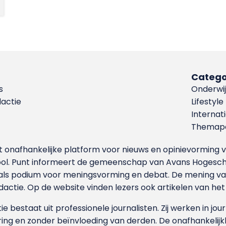
Catego
s
Onderwij
dactie
Lifestyle
Internat
Themapa
et onafhankelijke platform voor nieuws en opinievormin
ool. Punt informeert de gemeenschap van Avans Hogesch
als podium voor meningsvorming en debat. De mening van 
dactie. Op de website vinden lezers ook artikelen van he
e bestaat uit professionele journalisten. Zij werken in jour
ing en zonder beïnvloeding van derden. De onafhankelijk