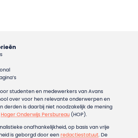
rieën
s
ional
gina’s
g voor studenten en medewerkers van Avans
ool over voor hen relevante onderwerpen en
derden is daarbij niet noodzakelijk de mening
t
Hoger Onderwijs Persbureau
(HOP).
nalistieke onafhankelijkheid, op basis van vrije
heid is geborgd door een
redactiestatuut
. De