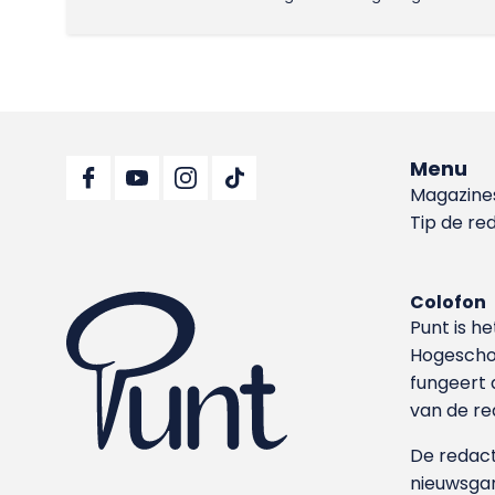
Menu
Magazine
Tip de re
Colofon
Punt is h
Hoge­sch
fungeert 
van de re
De redacti
nieuwsgar