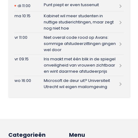
Punt piept er even tussenuit
di 11:00
ma 10:15
Kabinet wil meer studenten in
nuttige studierichtingen, maar zegt
nog niet hoe
vr 11:00
Niet overal code rood op Avans:
sommige afstudeerzittingen gingen
wel door
vr 09:15
Iris maakt met één blik in de spiegel
onveiligheid van vrouwen zichtbaar
en wint daarmee afstudeerprijs
wo 16:00
Microsoft de deur uit? Universiteit
Utrecht wil eigen mailomgeving
Categorieën
Menu