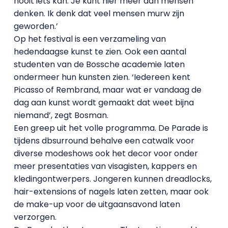
nooit iets kan. Je kunt hier meer dan mensen
denken. Ik denk dat veel mensen murw zijn
geworden.’
Op het festival is een verzameling van
hedendaagse kunst te zien. Ook een aantal
studenten van de Bossche academie laten
ondermeer hun kunsten zien. ‘Iedereen kent
Picasso of Rembrand, maar wat er vandaag de
dag aan kunst wordt gemaakt dat weet bijna
niemand’, zegt Bosman.
Een greep uit het volle programma. De Parade is
tijdens dbsurround behalve een catwalk voor
diverse modeshows ook het decor voor onder
meer presentaties van visagisten, kappers en
kledingontwerpers. Jongeren kunnen dreadlocks,
hair-extensions of nagels laten zetten, maar ook
de make-up voor de uitgaansavond laten
verzorgen.