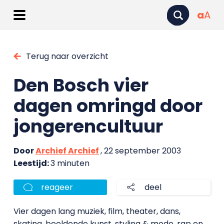
a
A
Terug naar overzicht
Den Bosch vier
dagen omringd door
jongerencultuur
Door
Archief Archief
, 22 september 2003
Leestijd:
3 minuten
reageer
deel
Vier dagen lang muziek, film, theater, dans,
skating, beeldende kunst, styling & mode, rap en