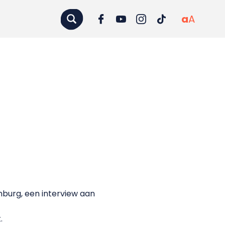
a
A
burg, een interview aan
.