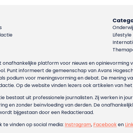
Catego
s
Onderwij
dactie
Lifestyle
Internat
Themapa
et onafhankelijke platform voor nieuws en opinievormin
ool. Punt informeert de gemeenschap van Avans Hogesch
als podium voor meningsvorming en debat. De mening van 
dactie. Op de website vinden lezers ook artikelen van he
e bestaat uit professionele journalisten. Zij werken in jour
ing en zonder beïnvloeding van derden. De onafhankelijk
wordt bijgestaan door een Redactieraad.
ok te vinden op social media:
Instragram
,
Facebook
en
Lin
.