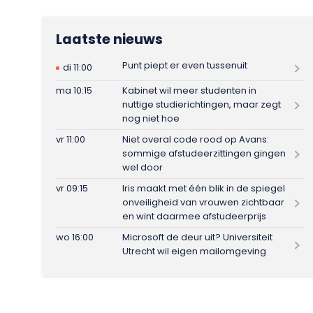
Laatste nieuws
Punt piept er even tussenuit
di 11:00
ma 10:15
Kabinet wil meer studenten in
nuttige studierichtingen, maar zegt
nog niet hoe
vr 11:00
Niet overal code rood op Avans:
sommige afstudeerzittingen gingen
wel door
vr 09:15
Iris maakt met één blik in de spiegel
onveiligheid van vrouwen zichtbaar
en wint daarmee afstudeerprijs
wo 16:00
Microsoft de deur uit? Universiteit
Utrecht wil eigen mailomgeving