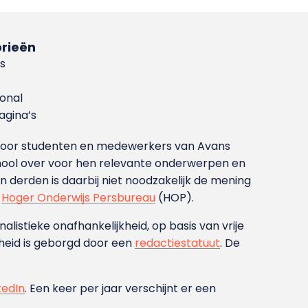
rieën
s
ional
gina’s
g voor studenten en medewerkers van Avans
ool over voor hen relevante onderwerpen en
derden is daarbij niet noodzakelijk de mening
t
Hoger Onderwijs Persbureau
(HOP).
nalistieke onafhankelijkheid, op basis van vrije
heid is geborgd door een
redactiestatuut
. De
kedIn
. Een keer per jaar verschijnt er een