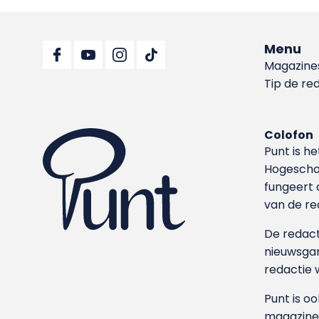
Menu
Magazine
Tip de re
Colofon
Punt is h
Hoge­sch
fungeert 
van de re
De redacti
nieuwsgar
redactie 
Punt is o
magazine