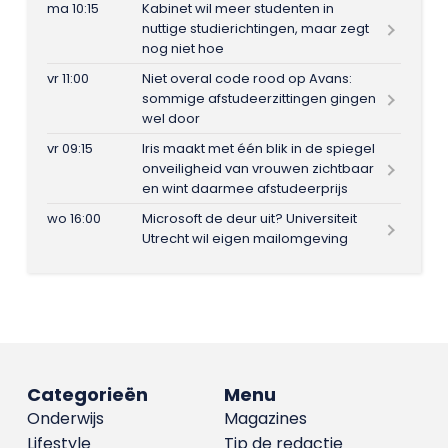
ma 10:15
Kabinet wil meer studenten in
nuttige studierichtingen, maar zegt
nog niet hoe
vr 11:00
Niet overal code rood op Avans:
sommige afstudeerzittingen gingen
wel door
vr 09:15
Iris maakt met één blik in de spiegel
onveiligheid van vrouwen zichtbaar
en wint daarmee afstudeerprijs
wo 16:00
Microsoft de deur uit? Universiteit
Utrecht wil eigen mailomgeving
Categorieën
Menu
Onderwijs
Magazines
Lifestyle
Tip de redactie