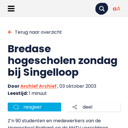
a
A
Terug naar overzicht
Bredase
hogescholen zondag
bij Singelloop
Door
Archief Archief
, 03 oktober 2003
Leestijd:
1 minuut
reageer
deel
Z’n 90 studenten en medewerkers van de
Hogeschool Brabant en de NHTV verschijnen