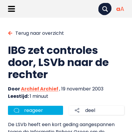
a
A
Terug naar overzicht
IBG zet controles
door, LSVb naar de
rechter
Door
Archief Archief
, 19 november 2003
Leestijd:
1 minuut
reageer
deel
De LSVb heeft een kort geding aangespannen
tegen de Informatie Beheer Groep om de