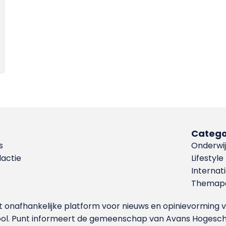
Catego
s
Onderwij
dactie
Lifestyle
Internat
Themapa
et onafhankelijke platform voor nieuws en opinievormin
ool. Punt informeert de gemeenschap van Avans Hogesch