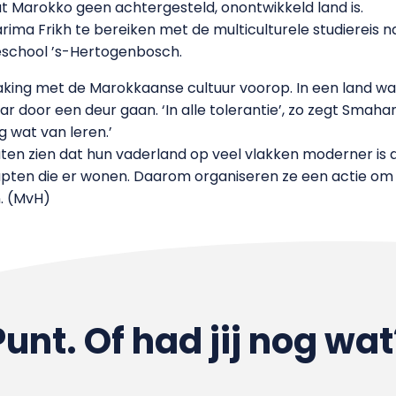
dat Marokko geen achtergesteld, onontwikkeld land is.
ima Frikh te bereiken met de multiculturele studiereis n
geschool ’s-Hertogenbosch.
making met de Marokkaanse cultuur voorop. In een land w
ar door een deur gaan. ‘In alle tolerantie’, zo zegt Smaha
 wat van leren.’
aten zien dat hun vaderland op veel vlakken moderner is
apten die er wonen. Daarom organiseren ze een actie o
n. (MvH)
Punt. Of had jij nog wat