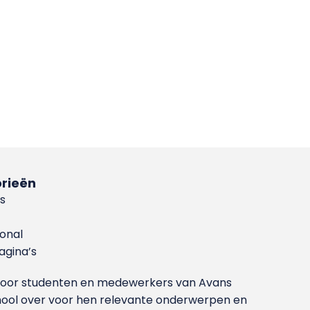
rieën
s
ional
gina’s
g voor studenten en medewerkers van Avans
ool over voor hen relevante onderwerpen en