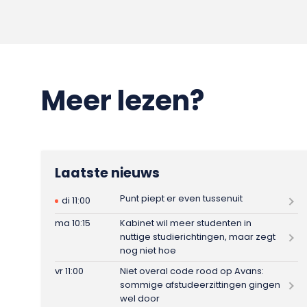
Meer lezen?
Laatste nieuws
Punt piept er even tussenuit
di 11:00
ma 10:15
Kabinet wil meer studenten in
nuttige studierichtingen, maar zegt
nog niet hoe
vr 11:00
Niet overal code rood op Avans:
sommige afstudeerzittingen gingen
wel door