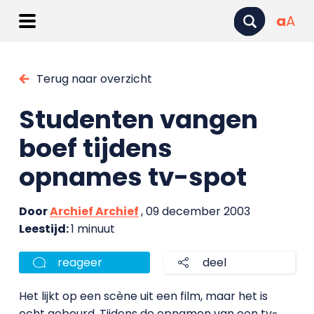
a
A
Terug naar overzicht
Studenten vangen
boef tijdens
opnames tv-spot
Door
Archief Archief
, 09 december 2003
Leestijd:
1 minuut
reageer
deel
Het lijkt op een scène uit een film, maar het is
echt gebeurd. Tijdens de opnamen van een tv-