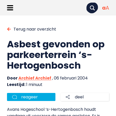
a
A
Terug naar overzicht
Asbest gevonden op
parkeerterrein ‘s-
Hertogenbosch
Door
Archief Archief
, 06 februari 2004
Leestijd:
1 minuut
reageer
deel
Avans Hogeschool ‘s-Hertogenbosch houdt
vandaag uit voorzorg de ramen gesloten. Er is