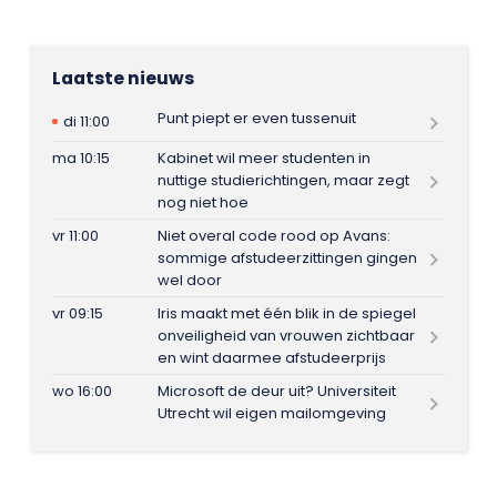
Laatste nieuws
Punt piept er even tussenuit
di 11:00
ma 10:15
Kabinet wil meer studenten in
nuttige studierichtingen, maar zegt
nog niet hoe
vr 11:00
Niet overal code rood op Avans:
sommige afstudeerzittingen gingen
wel door
vr 09:15
Iris maakt met één blik in de spiegel
onveiligheid van vrouwen zichtbaar
en wint daarmee afstudeerprijs
wo 16:00
Microsoft de deur uit? Universiteit
Utrecht wil eigen mailomgeving