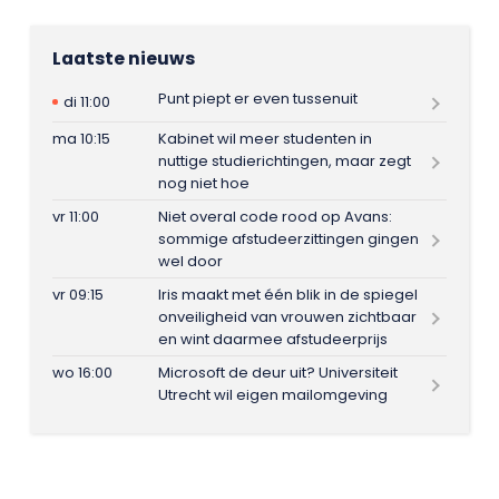
Laatste nieuws
Punt piept er even tussenuit
di 11:00
ma 10:15
Kabinet wil meer studenten in
nuttige studierichtingen, maar zegt
nog niet hoe
vr 11:00
Niet overal code rood op Avans:
sommige afstudeerzittingen gingen
wel door
vr 09:15
Iris maakt met één blik in de spiegel
onveiligheid van vrouwen zichtbaar
en wint daarmee afstudeerprijs
wo 16:00
Microsoft de deur uit? Universiteit
Utrecht wil eigen mailomgeving