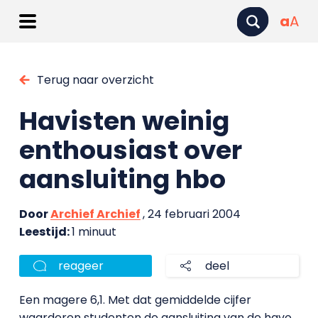
a
A
Terug naar overzicht
Havisten weinig
enthousiast over
aansluiting hbo
Door
Archief Archief
, 24 februari 2004
Leestijd:
1 minuut
reageer
deel
Een magere 6,1. Met dat gemiddelde cijfer
waarderen studenten de aansluiting van de havo