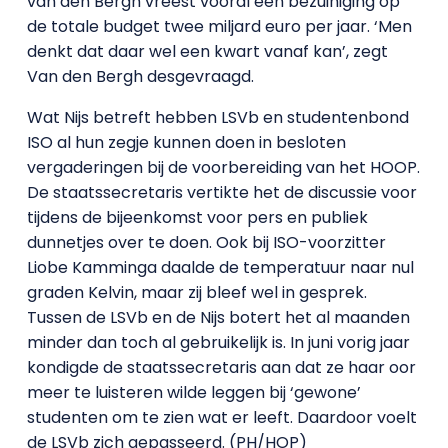
van den Bergh vreest vooral een bezuiniging op
de totale budget twee miljard euro per jaar. ‘Men
denkt dat daar wel een kwart vanaf kan’, zegt
Van den Bergh desgevraagd.
Wat Nijs betreft hebben LSVb en studentenbond
ISO al hun zegje kunnen doen in besloten
vergaderingen bij de voorbereiding van het HOOP.
De staatssecretaris vertikte het de discussie voor
tijdens de bijeenkomst voor pers en publiek
dunnetjes over te doen. Ook bij ISO-voorzitter
Liobe Kamminga daalde de temperatuur naar nul
graden Kelvin, maar zij bleef wel in gesprek.
Tussen de LSVb en de Nijs botert het al maanden
minder dan toch al gebruikelijk is. In juni vorig jaar
kondigde de staatssecretaris aan dat ze haar oor
meer te luisteren wilde leggen bij ‘gewone’
studenten om te zien wat er leeft. Daardoor voelt
de LSVb zich gepasseerd. (PH/HOP)