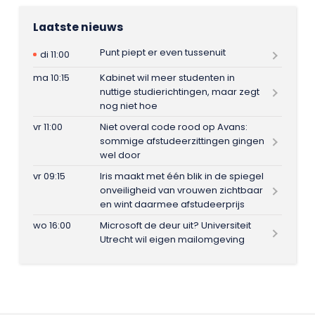
Laatste nieuws
Punt piept er even tussenuit
di 11:00
ma 10:15
Kabinet wil meer studenten in
nuttige studierichtingen, maar zegt
nog niet hoe
vr 11:00
Niet overal code rood op Avans:
sommige afstudeerzittingen gingen
wel door
vr 09:15
Iris maakt met één blik in de spiegel
onveiligheid van vrouwen zichtbaar
en wint daarmee afstudeerprijs
wo 16:00
Microsoft de deur uit? Universiteit
Utrecht wil eigen mailomgeving