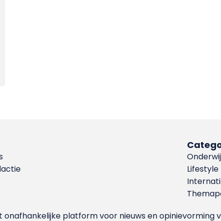
Catego
s
Onderwij
dactie
Lifestyle
Internat
Themapa
et onafhankelijke platform voor nieuws en opinievormin