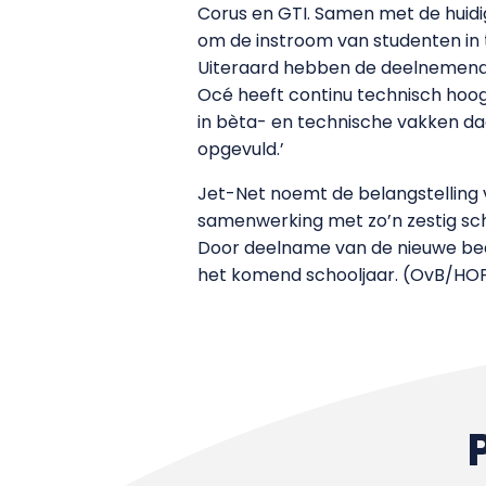
Corus en GTI. Samen met de huidige
om de instroom van studenten in 
Uiteraard hebben de deelnemende b
Océ heeft continu technisch hoog
in bèta- en technische vakken daa
opgevuld.’
Jet-Net noemt de belangstelling 
samenwerking met zo’n zestig scho
Door deelname van de nieuwe bed
het komend schooljaar. (OvB/HO