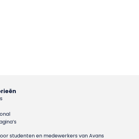
rieën
s
ional
gina’s
g voor studenten en medewerkers van Avans