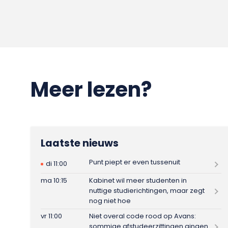
Meer lezen?
Laatste nieuws
Punt piept er even tussenuit
di 11:00
ma 10:15
Kabinet wil meer studenten in
nuttige studierichtingen, maar zegt
nog niet hoe
vr 11:00
Niet overal code rood op Avans:
sommige afstudeerzittingen gingen