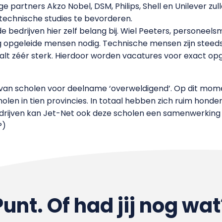
 partners Akzo Nobel, DSM, Philips, Shell en Unilever zul
technische studies te bevorderen.
edrijven hier zelf belang bij. Wiel Peeters, personeels
 opgeleide mensen nodig. Technische mensen zijn steeds
lt zéér sterk. Hierdoor worden vacatures voor exact opge
van scholen voor deelname ‘overweldigend’. Op dit mome
len in tien provincies. In totaal hebben zich ruim honde
rijven kan Jet-Net ook deze scholen een samenwerking a
P)
Punt. Of had jij nog wat