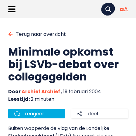
a
A
Terug naar overzicht
Minimale opkomst
bij LSVb-debat over
collegegelden
Door
Archief Archief
, 19 februari 2004
Leestijd:
2 minuten
reageer
deel
Buiten wapperde de vlag van de Landelijke
Studentenvakbond (LSVb) fier naast die van