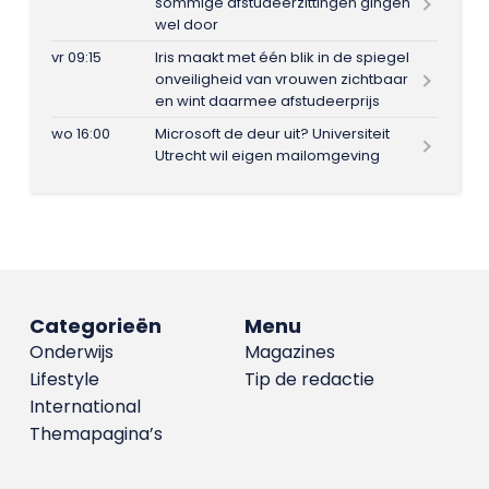
sommige afstudeerzittingen gingen
wel door
vr 09:15
Iris maakt met één blik in de spiegel
onveiligheid van vrouwen zichtbaar
en wint daarmee afstudeerprijs
wo 16:00
Microsoft de deur uit? Universiteit
Utrecht wil eigen mailomgeving
Categorieën
Menu
Onderwijs
Magazines
Lifestyle
Tip de redactie
International
Themapagina’s