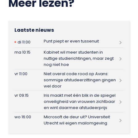
Meer lezen?
Laatste nieuws
Punt piept er even tussenuit
di 11:00
ma 10:15
Kabinet wil meer studenten in
nuttige studierichtingen, maar zegt
nog niet hoe
vr 11:00
Niet overal code rood op Avans:
sommige afstudeerzittingen gingen
wel door
vr 09:15
Iris maakt met één blik in de spiegel
onveiligheid van vrouwen zichtbaar
en wint daarmee afstudeerprijs
wo 16:00
Microsoft de deur uit? Universiteit
Utrecht wil eigen mailomgeving