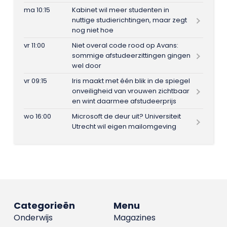
ma 10:15
Kabinet wil meer studenten in
nuttige studierichtingen, maar zegt
nog niet hoe
vr 11:00
Niet overal code rood op Avans:
sommige afstudeerzittingen gingen
wel door
vr 09:15
Iris maakt met één blik in de spiegel
onveiligheid van vrouwen zichtbaar
en wint daarmee afstudeerprijs
wo 16:00
Microsoft de deur uit? Universiteit
Utrecht wil eigen mailomgeving
Categorieën
Menu
Onderwijs
Magazines