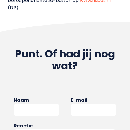
beroepenoriëntatie-button op
www.hsbos.nl
.
(DP)
Punt. Of had jij nog
wat?
Naam
E-mail
Reactie