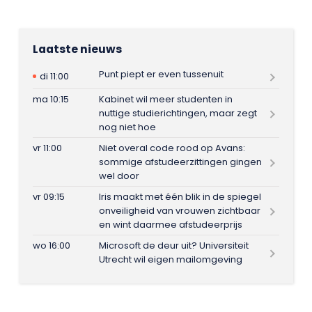
Laatste nieuws
Punt piept er even tussenuit
di 11:00
ma 10:15
Kabinet wil meer studenten in
nuttige studierichtingen, maar zegt
nog niet hoe
vr 11:00
Niet overal code rood op Avans:
sommige afstudeerzittingen gingen
wel door
vr 09:15
Iris maakt met één blik in de spiegel
onveiligheid van vrouwen zichtbaar
en wint daarmee afstudeerprijs
wo 16:00
Microsoft de deur uit? Universiteit
Utrecht wil eigen mailomgeving