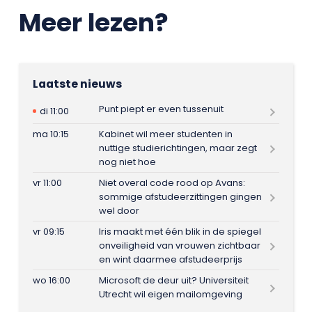
Meer lezen?
Laatste nieuws
Punt piept er even tussenuit
di 11:00
ma 10:15
Kabinet wil meer studenten in
nuttige studierichtingen, maar zegt
nog niet hoe
vr 11:00
Niet overal code rood op Avans:
sommige afstudeerzittingen gingen
wel door
vr 09:15
Iris maakt met één blik in de spiegel
onveiligheid van vrouwen zichtbaar
en wint daarmee afstudeerprijs
wo 16:00
Microsoft de deur uit? Universiteit
Utrecht wil eigen mailomgeving