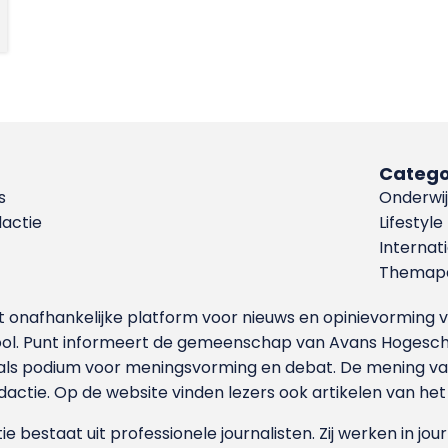
Catego
s
Onderwij
dactie
Lifestyle
Internat
Themapa
et onafhankelijke platform voor nieuws en opinievormin
ool. Punt informeert de gemeenschap van Avans Hogesch
als podium voor meningsvorming en debat. De mening van 
dactie. Op de website vinden lezers ook artikelen van he
e bestaat uit professionele journalisten. Zij werken in jour