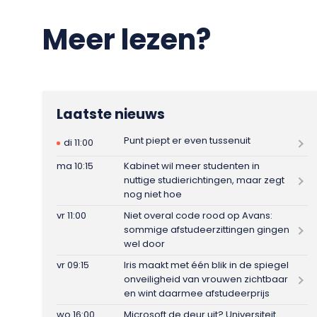
Meer lezen?
Laatste nieuws
Punt piept er even tussenuit
di 11:00
ma 10:15
Kabinet wil meer studenten in
nuttige studierichtingen, maar zegt
nog niet hoe
vr 11:00
Niet overal code rood op Avans:
sommige afstudeerzittingen gingen
wel door
vr 09:15
Iris maakt met één blik in de spiegel
onveiligheid van vrouwen zichtbaar
en wint daarmee afstudeerprijs
wo 16:00
Microsoft de deur uit? Universiteit