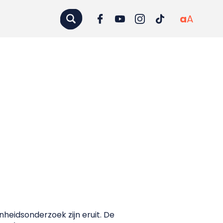
a
A
eidsonderzoek zijn eruit. De