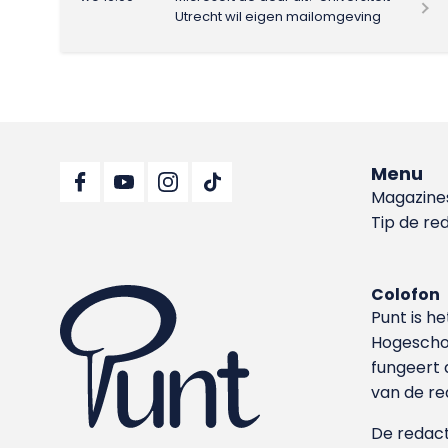
Utrecht wil eigen mailomgeving
Menu
Magazine
Tip de re
Colofon
Punt is h
Hoge­sch
fungeert 
van de re
De redacti