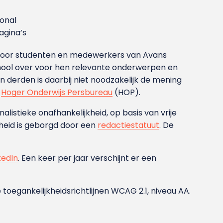
ional
gina’s
g voor studenten en medewerkers van Avans
ool over voor hen relevante onderwerpen en
derden is daarbij niet noodzakelijk de mening
t
Hoger Onderwijs Persbureau
(HOP).
nalistieke onafhankelijkheid, op basis van vrije
heid is geborgd door een
redactiestatuut
. De
kedIn
. Een keer per jaar verschijnt er een
 toegankelijkheidsrichtlijnen WCAG 2.1, niveau AA.