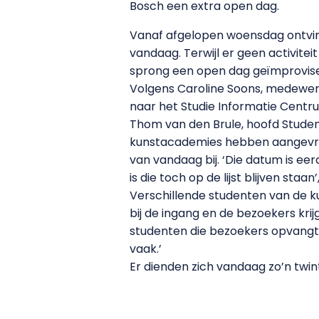
Bosch een extra open dag.
Vanaf afgelopen woensdag ontvin
vandaag. Terwijl er geen activitei
sprong een open dag geïmprovis
Volgens Caroline Soons, medewerk
naar het Studie Informatie Centrum
Thom van den Brule, hoofd Studen
kunstacademies hebben aangevraa
van vandaag bij. ‘Die datum is e
is die toch op de lijst blijven staan
Verschillende studenten van de ku
bij de ingang en de bezoekers krij
studenten die bezoekers opvangt. L
vaak.’
Er dienden zich vandaag zo’n twi