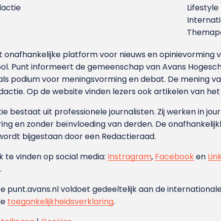
dactie
Lifestyle
Internat
Themapa
et onafhankelijke platform voor nieuws en opinievormin
ool. Punt informeert de gemeenschap van Avans Hogesch
als podium voor meningsvorming en debat. De mening van 
dactie. Op de website vinden lezers ook artikelen van he
e bestaat uit professionele journalisten. Zij werken in jour
ing en zonder beïnvloeding van derden. De onafhankelijk
wordt bijgestaan door een Redactieraad.
ok te vinden op social media:
Instragram
,
Facebook
en
Lin
.
e punt.avans.nl voldoet gedeeltelijk aan de internationale
de
toegankelijkheidsverklaring
.