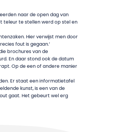
meerden naar de open dag van
 teleur te stellen werd op stel en
ntenzaken. Hier verwijst men door
ecies fout is gegaan.’
die brochures van de
rd. En daar stond ook de datum
hrapt. Op de een of andere manier
en. Er staat een informatietafel
eeldende kunst, is een van de
fout gaat. Het gebeurt wel erg