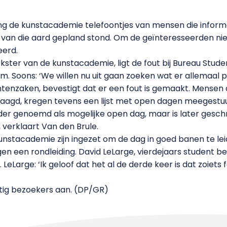
g de kunstacademie telefoontjes van mensen die infor
t van die aard gepland stond. Om de geïnteresseerden niet
eerd.
ster van de kunstacademie, ligt de fout bij Bureau Stude
. Soons: ‘We willen nu uit gaan zoeken wat er allemaal pr
tenzaken, bevestigt dat er een fout is gemaakt. Mensen 
gd, kregen tevens een lijst met open dagen meegestuu
erder genoemd als mogelijke open dag, maar is later gesc
’, verklaart Van den Brule.
nstacademie zijn ingezet om de dag in goed banen te leid
gen een rondleiding. David LeLarge, vierdejaars student b
eLarge: ‘Ik geloof dat het al de derde keer is dat zoiets 
ntig bezoekers aan. (DP/GR)