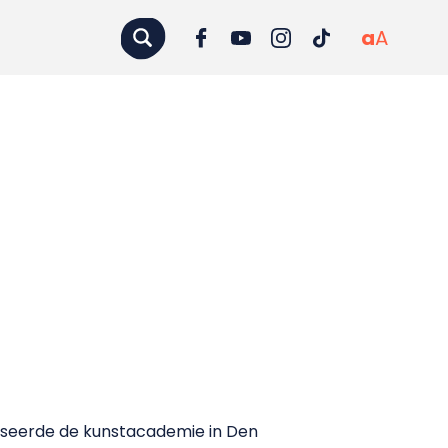
a
A
niseerde de kunstacademie in Den