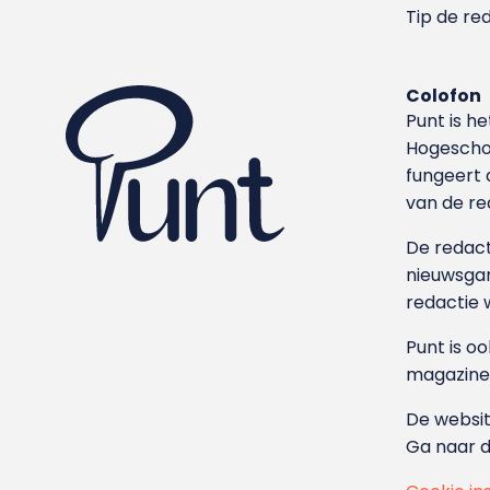
Tip de re
Colofon
Punt is h
Hoge­sch
fungeert 
van de re
De redacti
nieuwsgar
redactie 
Punt is o
magazine
De websit
Ga naar 