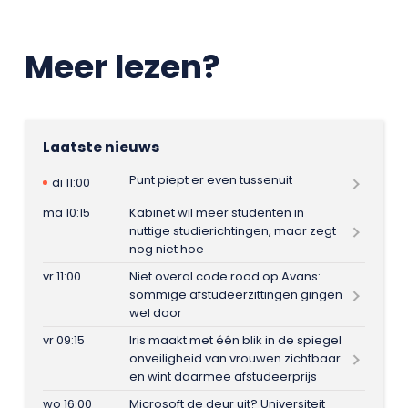
Meer lezen?
Laatste nieuws
Punt piept er even tussenuit
di 11:00
ma 10:15
Kabinet wil meer studenten in
nuttige studierichtingen, maar zegt
nog niet hoe
vr 11:00
Niet overal code rood op Avans:
sommige afstudeerzittingen gingen
wel door
vr 09:15
Iris maakt met één blik in de spiegel
onveiligheid van vrouwen zichtbaar
en wint daarmee afstudeerprijs
wo 16:00
Microsoft de deur uit? Universiteit