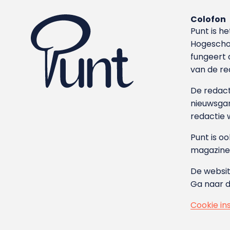
Colofon
Punt is h
Hoge­sch
fungeert 
van de re
De redacti
nieuwsgar
redactie 
Punt is o
magazine
De websit
Ga naar 
Cookie in