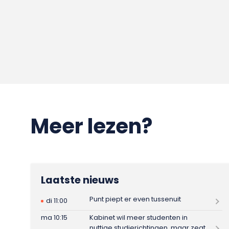
Meer lezen?
Laatste nieuws
Punt piept er even tussenuit
di 11:00
ma 10:15
Kabinet wil meer studenten in
nuttige studierichtingen, maar zegt