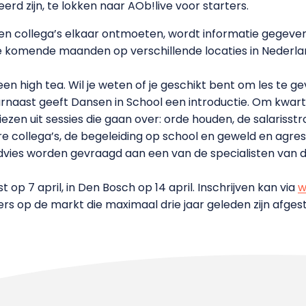
rd zijn, te lokken naar AOb!live voor starters.
en collega’s elkaar ontmoeten, wordt informatie gegeve
de komende maanden op verschillende locaties in Nederl
een high tea. Wil je weten of je geschikt bent om les te
Daarnaast geeft Dansen in School een introductie. Om kwar
en uit sessies die gaan over: orde houden, de salarisstr
ollega’s, de begeleiding op school en geweld en agressi
vies worden gevraagd aan een van de specialisten van d
 op 7 april, in Den Bosch op 14 april. Inschrijven kan via
w
rs op de markt die maximaal drie jaar geleden zijn afgest