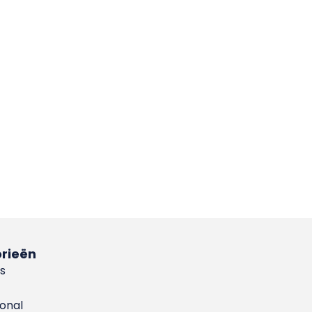
rieën
s
ional