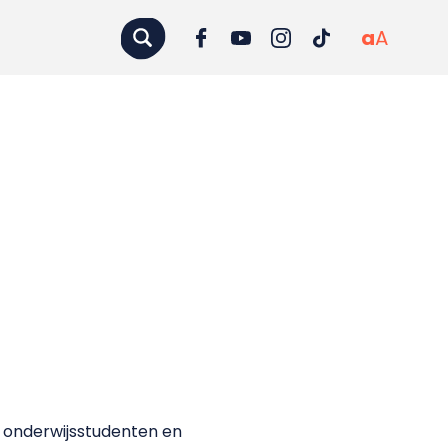
a
A
 onderwijsstudenten en