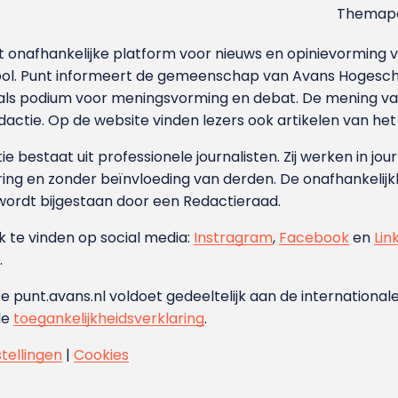
Themapa
et onafhankelijke platform voor nieuws en opinievormin
ool. Punt informeert de gemeenschap van Avans Hogesch
als podium voor meningsvorming en debat. De mening van 
dactie. Op de website vinden lezers ook artikelen van he
e bestaat uit professionele journalisten. Zij werken in jour
ing en zonder beïnvloeding van derden. De onafhankelijk
wordt bijgestaan door een Redactieraad.
ok te vinden op social media:
Instragram
,
Facebook
en
Lin
.
e punt.avans.nl voldoet gedeeltelijk aan de internationale
de
toegankelijkheidsverklaring
.
stellingen
|
Cookies