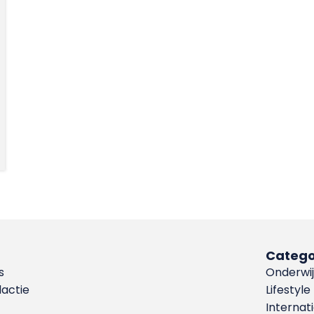
Catego
s
Onderwij
dactie
Lifestyle
Internat