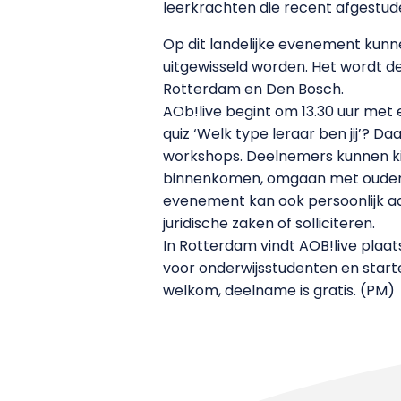
leerkrachten die recent afgestudee
Op dit landelijke evenement kunn
uitgewisseld worden. Het wordt 
Rotterdam en Den Bosch.
AOb!live begint om 13.30 uur met 
quiz ‘Welk type leraar ben jij’? 
workshops. Deelnemers kunnen kiez
binnenkomen, omgaan met oudere c
evenement kan ook persoonlijk ad
juridische zaken of solliciteren.
In Rotterdam vindt AOB!live plaatst
voor onderwijsstudenten en starte
welkom, deelname is gratis. (PM)