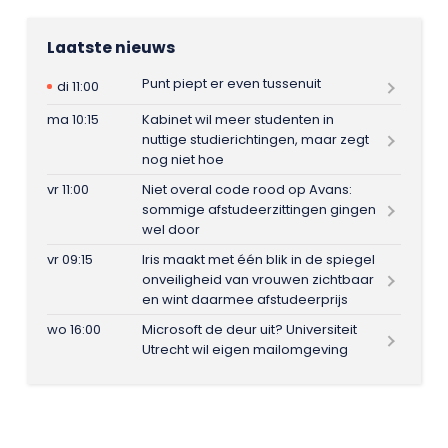
Laatste nieuws
Punt piept er even tussenuit
di 11:00
ma 10:15
Kabinet wil meer studenten in
nuttige studierichtingen, maar zegt
nog niet hoe
vr 11:00
Niet overal code rood op Avans:
sommige afstudeerzittingen gingen
wel door
vr 09:15
Iris maakt met één blik in de spiegel
onveiligheid van vrouwen zichtbaar
en wint daarmee afstudeerprijs
wo 16:00
Microsoft de deur uit? Universiteit
Utrecht wil eigen mailomgeving