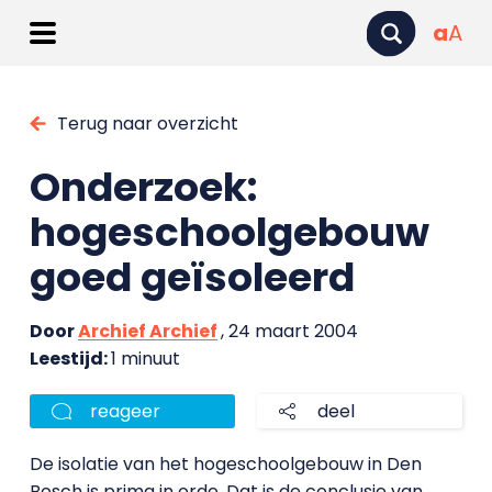
a
A
Terug naar overzicht
Onderzoek:
hogeschoolgebouw
goed geïsoleerd
Door
Archief Archief
, 24 maart 2004
Leestijd:
1 minuut
reageer
deel
De isolatie van het hogeschoolgebouw in Den
Bosch is prima in orde. Dat is de conclusie van