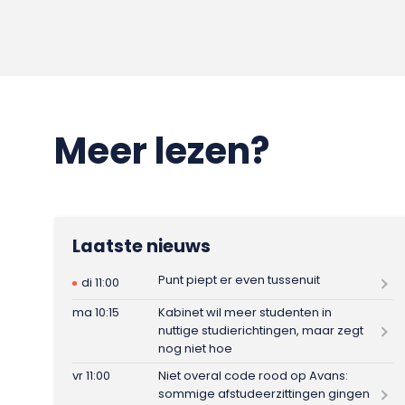
Meer lezen?
Laatste nieuws
Punt piept er even tussenuit
di 11:00
ma 10:15
Kabinet wil meer studenten in
nuttige studierichtingen, maar zegt
nog niet hoe
vr 11:00
Niet overal code rood op Avans:
sommige afstudeerzittingen gingen