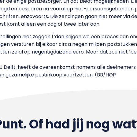
er de enige postbezorger. En dat biedt mogelijkheden. De
gd en besparen nu vooral op niet-persoonsgebonden pos
riften, enzovoorts. Die zendingen gaan niet meer via de 
ost komt alleen een dag of twee later aan.
stellingen niet zeggen (‘dan krijgen we een proces aan o
gen versturen bij elkaar circa negen miljoen poststukken 
en ze al op negentigduizend euro. Maar dat zou niet ‘bedu
 TU Delft, heeft de overeenkomst namens alle deelnemers
 hun gezamelijke postinkoop voortzetten. (BB/HOP
Punt. Of had jij nog wat