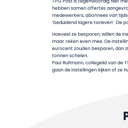
TPG Post is tegenwoordig niet me
hebben samen offertes aangevraa
medewerkers, abonnees van tijdsch
‘beduidend lagere tarieven’. De p
Hoeveel ze besparen, willen de in
maar reken even mee. De instellin
eurocent zouden besparen, dan zitt
tonnen schelen.
Paul Rullmann, collegelid van de
gaan de instellingen kijken of ze