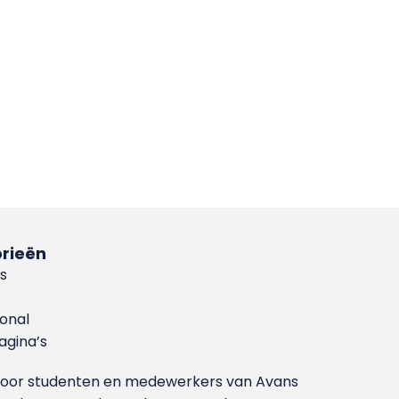
rieën
s
ional
gina’s
g voor studenten en medewerkers van Avans