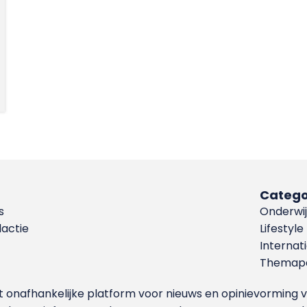
Catego
s
Onderwij
dactie
Lifestyle
Internat
Themapa
et onafhankelijke platform voor nieuws en opinievormin