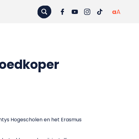
a
A
 goedkoper
 Fontys Hogescholen en het Erasmus