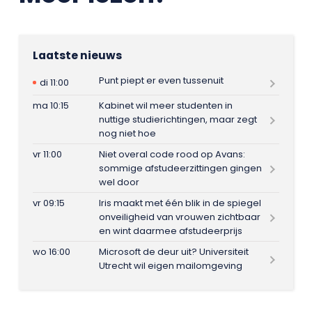
Laatste nieuws
Punt piept er even tussenuit
di 11:00
ma 10:15
Kabinet wil meer studenten in
nuttige studierichtingen, maar zegt
nog niet hoe
vr 11:00
Niet overal code rood op Avans:
sommige afstudeerzittingen gingen
wel door
vr 09:15
Iris maakt met één blik in de spiegel
onveiligheid van vrouwen zichtbaar
en wint daarmee afstudeerprijs
wo 16:00
Microsoft de deur uit? Universiteit
Utrecht wil eigen mailomgeving