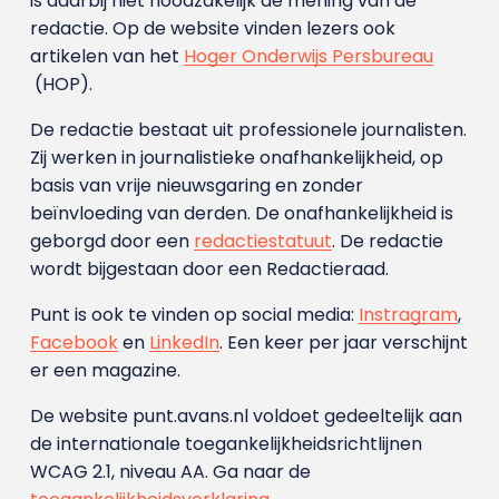
is daarbij niet noodzakelijk de mening van de
redactie. Op de website vinden lezers ook
artikelen van het
Hoger Onderwijs Persbureau
(HOP).
De redactie bestaat uit professionele journalisten.
Zij werken in journalistieke onafhankelijkheid, op
basis van vrije nieuwsgaring en zonder
beïnvloeding van derden. De onafhankelijkheid is
geborgd door een
redactiestatuut
. De redactie
wordt bijgestaan door een Redactieraad.
Punt is ook te vinden op social media:
Instragram
,
Facebook
en
LinkedIn
. Een keer per jaar verschijnt
er een magazine.
De website punt.avans.nl voldoet gedeeltelijk aan
de internationale toegankelijkheidsrichtlijnen
WCAG 2.1, niveau AA. Ga naar de