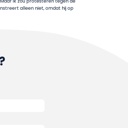
. ‘Maar ik zou protesteren tegen de
nstreert alleen niet, omdat hij op
?