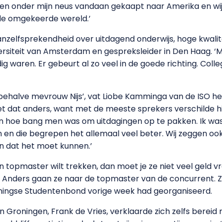
en onder mijn neus vandaan gekaapt naar Amerika en wij
 de omgekeerde wereld.’
nzelfsprekendheid over uitdagend onderwijs, hoge kwalite
iversiteit van Amsterdam en gespreksleider in Den Haag. 
g waren. Er gebeurt al zo veel in de goede richting. Colle
, behalve mevrouw Nijs’, vat Liobe Kamminga van de ISO h
t dat anders, want met de meeste sprekers verschilde hij
an hoe bang men was om uitdagingen op te pakken. Ik was
en die begrepen het allemaal veel beter. Wij zeggen ook
 dat het moet kunnen.’
n topmaster wilt trekken, dan moet je ze niet veel geld vr
en. Anders gaan ze naar de topmaster van de concurrent.
roningse Studentenbond vorige week had georganiseerd.
in Groningen, Frank de Vries, verklaarde zich zelfs berei