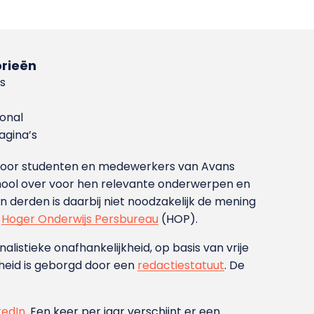
rieën
s
ional
gina’s
g voor studenten en medewerkers van Avans
ool over voor hen relevante onderwerpen en
derden is daarbij niet noodzakelijk de mening
t
Hoger Onderwijs Persbureau
(HOP).
nalistieke onafhankelijkheid, op basis van vrije
heid is geborgd door een
redactiestatuut
. De
kedIn
. Een keer per jaar verschijnt er een