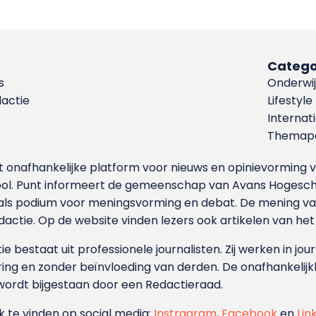
Catego
s
Onderwij
dactie
Lifestyle
Internat
Themapa
et onafhankelijke platform voor nieuws en opinievormin
ool. Punt informeert de gemeenschap van Avans Hogesch
als podium voor meningsvorming en debat. De mening van 
dactie. Op de website vinden lezers ook artikelen van he
e bestaat uit professionele journalisten. Zij werken in jour
ing en zonder beïnvloeding van derden. De onafhankelijk
wordt bijgestaan door een Redactieraad.
ok te vinden op social media:
Instragram
,
Facebook
en
Lin