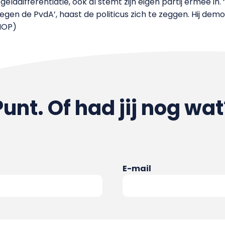
gelddifferentiatie, ook al stemt zijn eigen partij ermee in
egen de PvdA’, haast de politicus zich te zeggen. Hij demo
/HOP)
Punt. Of had jij nog wat
E-mail