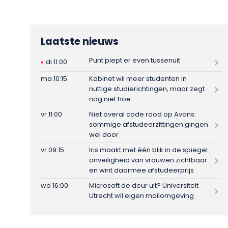
Laatste nieuws
Punt piept er even tussenuit
di 11:00
ma 10:15
Kabinet wil meer studenten in
nuttige studierichtingen, maar zegt
nog niet hoe
vr 11:00
Niet overal code rood op Avans:
sommige afstudeerzittingen gingen
wel door
vr 09:15
Iris maakt met één blik in de spiegel
onveiligheid van vrouwen zichtbaar
en wint daarmee afstudeerprijs
wo 16:00
Microsoft de deur uit? Universiteit
Utrecht wil eigen mailomgeving