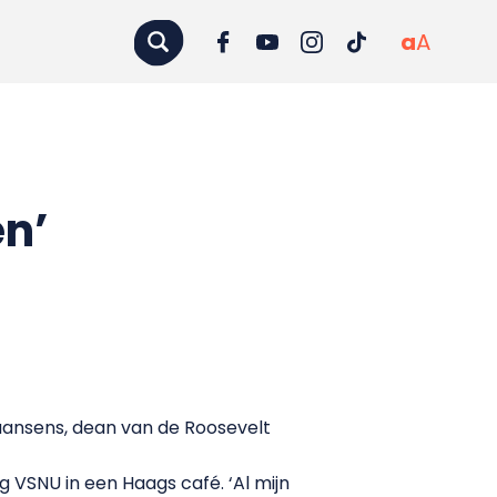
a
A
en’
iaansens, dean van de Roosevelt
g VSNU in een Haags café. ‘Al mijn