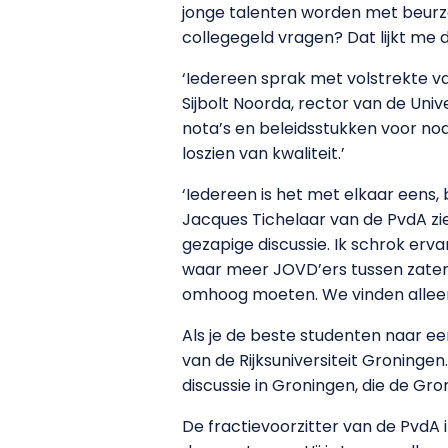
jonge talenten worden met beurz
collegegeld vragen? Dat lijkt me
‘Iedereen sprak met volstrekte va
Sijbolt Noorda, rector van de Un
nota’s en beleidsstukken voor nodi
loszien van kwaliteit.’
‘Iedereen is het met elkaar eens
Jacques Tichelaar van de PvdA zie
gezapige discussie. Ik schrok erv
waar meer JOVD’ers tussen zaten 
omhoog moeten. We vinden alleen
Als je de beste studenten naar ee
van de Rijksuniversiteit Groning
discussie in Groningen, die de G
De fractievoorzitter van de PvdA 