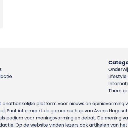
Catego
s
Onderwij
dactie
Lifestyle
Internat
Themapa
et onafhankelijke platform voor nieuws en opinievormin
ool. Punt informeert de gemeenschap van Avans Hogesch
als podium voor meningsvorming en debat. De mening van 
dactie. Op de website vinden lezers ook artikelen van he