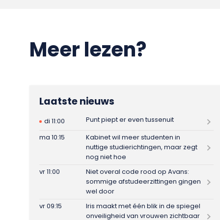
Meer lezen?
Laatste nieuws
Punt piept er even tussenuit
di 11:00
ma 10:15
Kabinet wil meer studenten in
nuttige studierichtingen, maar zegt
nog niet hoe
vr 11:00
Niet overal code rood op Avans:
sommige afstudeerzittingen gingen
wel door
vr 09:15
Iris maakt met één blik in de spiegel
onveiligheid van vrouwen zichtbaar