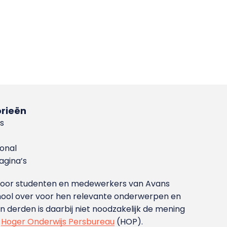
rieën
s
ional
gina’s
g voor studenten en medewerkers van Avans
ool over voor hen relevante onderwerpen en
derden is daarbij niet noodzakelijk de mening
t
Hoger Onderwijs Persbureau
(HOP).