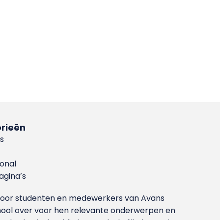
rieën
s
ional
gina’s
g voor studenten en medewerkers van Avans
ool over voor hen relevante onderwerpen en