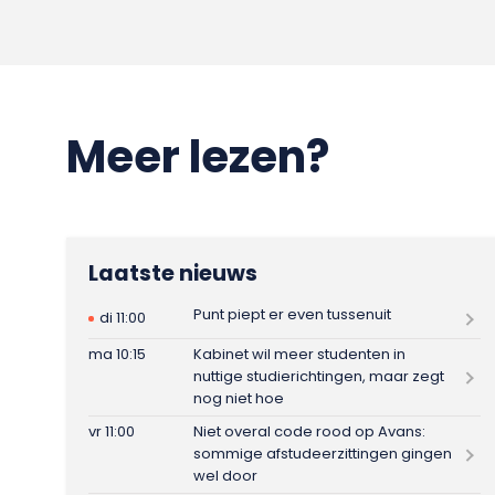
Meer lezen?
Laatste nieuws
Punt piept er even tussenuit
di 11:00
ma 10:15
Kabinet wil meer studenten in
nuttige studierichtingen, maar zegt
nog niet hoe
vr 11:00
Niet overal code rood op Avans:
sommige afstudeerzittingen gingen
wel door