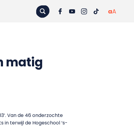
a
A
n matig
03’. Van de 46 onderzochte
in terwijl de Hogeschool ‘s-