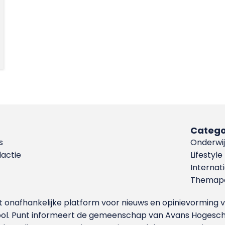
Catego
s
Onderwij
dactie
Lifestyle
Internat
Themapa
et onafhankelijke platform voor nieuws en opinievormin
ool. Punt informeert de gemeenschap van Avans Hogesch