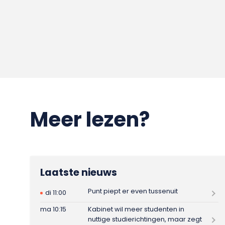
Meer lezen?
Laatste nieuws
Punt piept er even tussenuit
di 11:00
ma 10:15
Kabinet wil meer studenten in
nuttige studierichtingen, maar zegt