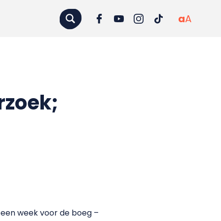
a
A
rzoek;
g een week voor de boeg –