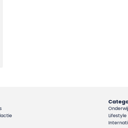
Catego
s
Onderwij
dactie
Lifestyle
Internat