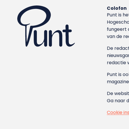
Colofon
Punt is h
Hoge­sch
fungeert 
van de re
De redacti
nieuwsgar
redactie 
Punt is o
magazine
De websit
Ga naar 
Cookie in