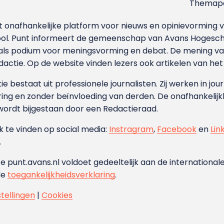
Themapa
et onafhankelijke platform voor nieuws en opinievormin
ool. Punt informeert de gemeenschap van Avans Hogesch
als podium voor meningsvorming en debat. De mening van 
dactie. Op de website vinden lezers ook artikelen van he
e bestaat uit professionele journalisten. Zij werken in jour
ing en zonder beïnvloeding van derden. De onafhankelijk
wordt bijgestaan door een Redactieraad.
ok te vinden op social media:
Instragram
,
Facebook
en
Lin
.
e punt.avans.nl voldoet gedeeltelijk aan de internationale
de
toegankelijkheidsverklaring
.
stellingen
|
Cookies