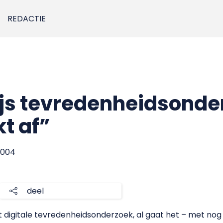
REDACTIE
js tevredenheidsonde
t af”
2004
deel
t digitale tevredenheidsonderzoek, al gaat het – met no