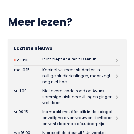
Meer lezen?
Laatste nieuws
Punt piept er even tussenuit
di 11:00
ma 10:15
Kabinet wil meer studenten in
nuttige studierichtingen, maar zegt
nog niet hoe
vr 11:00
Niet overal code rood op Avans:
sommige afstudeerzittingen gingen
wel door
vr 09:15
Iris maakt met één blik in de spiegel
onveiligheid van vrouwen zichtbaar
en wint daarmee afstudeerprijs
wo 16:00
Microsoft de deur uit? Universiteit