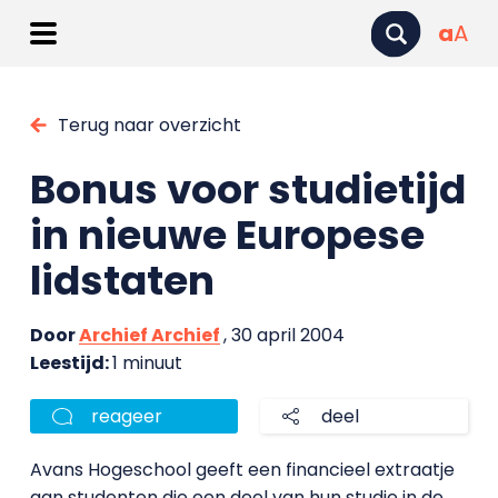
a
A
Terug naar overzicht
Bonus voor studietijd
in nieuwe Europese
lidstaten
Door
Archief Archief
, 30 april 2004
Leestijd:
1 minuut
reageer
deel
Avans Hogeschool geeft een financieel extraatje
aan studenten die een deel van hun studie in de