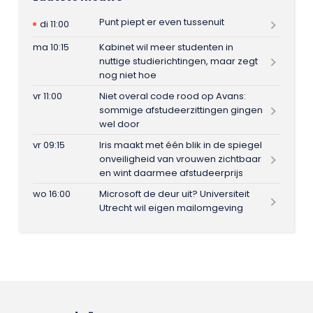
Punt piept er even tussenuit
di 11:00
ma 10:15
Kabinet wil meer studenten in
nuttige studierichtingen, maar zegt
nog niet hoe
vr 11:00
Niet overal code rood op Avans:
sommige afstudeerzittingen gingen
wel door
vr 09:15
Iris maakt met één blik in de spiegel
onveiligheid van vrouwen zichtbaar
en wint daarmee afstudeerprijs
wo 16:00
Microsoft de deur uit? Universiteit
Utrecht wil eigen mailomgeving