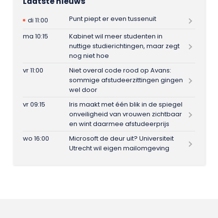
Laatste nieuws
Punt piept er even tussenuit
di 11:00
ma 10:15
Kabinet wil meer studenten in
nuttige studierichtingen, maar zegt
nog niet hoe
vr 11:00
Niet overal code rood op Avans:
sommige afstudeerzittingen gingen
wel door
vr 09:15
Iris maakt met één blik in de spiegel
onveiligheid van vrouwen zichtbaar
en wint daarmee afstudeerprijs
wo 16:00
Microsoft de deur uit? Universiteit
Utrecht wil eigen mailomgeving