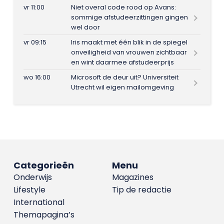
vr 11:00
Niet overal code rood op Avans:
sommige afstudeerzittingen gingen
wel door
vr 09:15
Iris maakt met één blik in de spiegel
onveiligheid van vrouwen zichtbaar
en wint daarmee afstudeerprijs
wo 16:00
Microsoft de deur uit? Universiteit
Utrecht wil eigen mailomgeving
Categorieën
Menu
Onderwijs
Magazines
Lifestyle
Tip de redactie
International
Themapagina’s