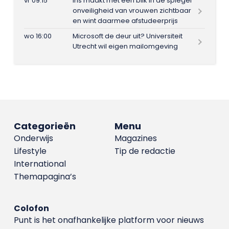
vr 09:15
Iris maakt met één blik in de spiegel
onveiligheid van vrouwen zichtbaar
en wint daarmee afstudeerprijs
wo 16:00
Microsoft de deur uit? Universiteit
Utrecht wil eigen mailomgeving
Categorieën
Menu
Onderwijs
Magazines
Lifestyle
Tip de redactie
International
Themapagina’s
Colofon
Punt is het onafhankelijke platform voor nieuws