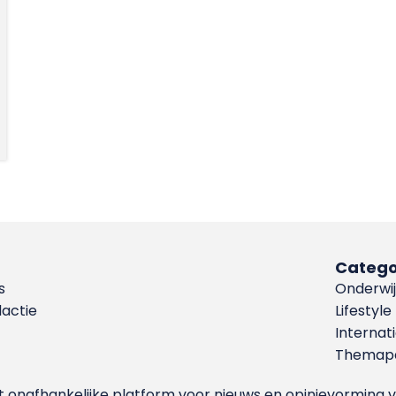
Catego
s
Onderwij
dactie
Lifestyle
Internat
Themapa
et onafhankelijke platform voor nieuws en opinievormin