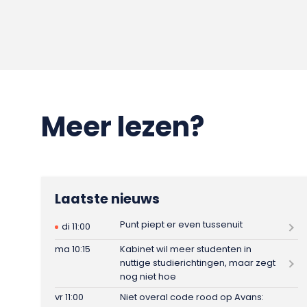
Meer lezen?
Laatste nieuws
Punt piept er even tussenuit
di 11:00
ma 10:15
Kabinet wil meer studenten in
nuttige studierichtingen, maar zegt
nog niet hoe
vr 11:00
Niet overal code rood op Avans: