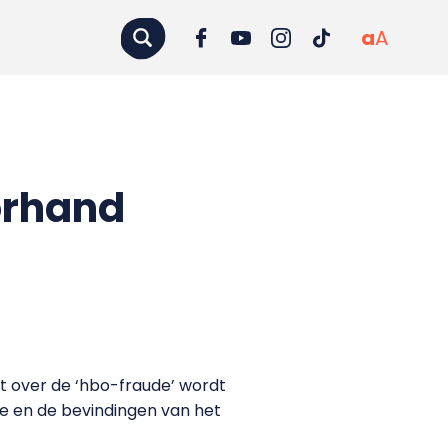
a
A
orhand
t over de ‘hbo-fraude’ wordt
ze en de bevindingen van het