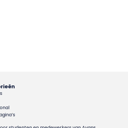
rieën
s
ional
gina’s
g voor studenten en medewerkers van Avans