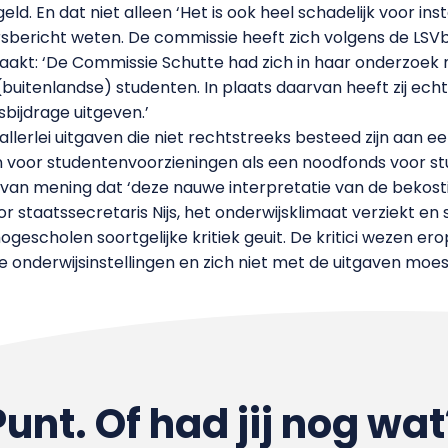
ld. En dat niet alleen ‘Het is ook heel schadelijk voor ins
 persbericht weten. De commissie heeft zich volgens de L
akt: ‘De Commissie Schutte had zich in haar onderzoek 
 (buitenlandse) studenten. In plaats daarvan heeft zij ec
sbijdrage uitgeven.’
llerlei uitgaven die niet rechtstreeks besteed zijn aan e
en voor studentenvoorzieningen als een noodfonds voor 
 van mening dat ‘deze nauwe interpretatie van de bekosti
taatssecretaris Nijs, het onderwijsklimaat verziekt en 
ogescholen soortgelijke kritiek geuit. De kritici wezen e
 onderwijsinstellingen en zich niet met de uitgaven moe
Punt. Of had jij nog wat