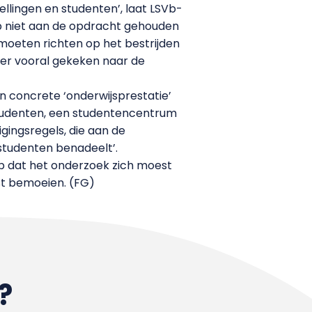
tellingen en studenten’, laat LSVb-
SVb niet aan de opdracht gehouden
moeten richten op het bestrijden
hter vooral gekeken naar de
en concrete ‘onderwijsprestatie’
studenten, een studentencentrum
gingsregels, die aan de
studenten benadeelt’.
rop dat het onderzoek zich moest
st bemoeien. (FG)
?