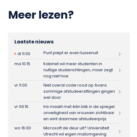
Meer lezen?
Laatste nieuws
Punt piept er even tussenuit
di 11:00
ma 10:15
Kabinet wil meer studenten in
nuttige studierichtingen, maar zegt
nog niet hoe
vr 11:00
Niet overal code rood op Avans:
sommige afstudeerzittingen gingen
wel door
vr 09:15
Iris maakt met één blik in de spiegel
onveiligheid van vrouwen zichtbaar
en wint daarmee afstudeerprijs
wo 16:00
Microsoft de deur uit? Universiteit
Utrecht wil eigen mailomgeving