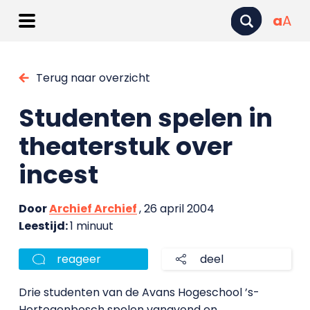
a
A
Terug naar overzicht
Studenten spelen in
theaterstuk over
incest
Door
Archief Archief
, 26 april 2004
Leestijd:
1 minuut
reageer
deel
Drie studenten van de Avans Hogeschool ’s-
Hertogenbosch spelen vanavond en